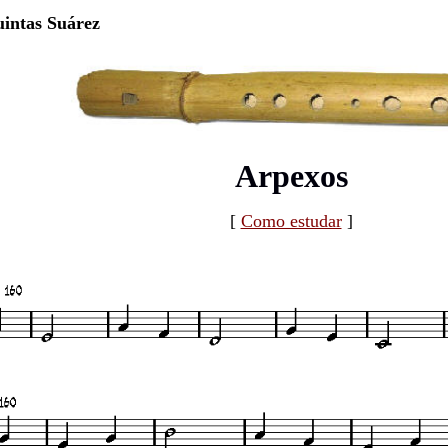
intas Suárez
Arpexos
[
Como estudar
]
Arpexos
[
Como estudar
]