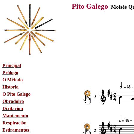
Pito Galego
Moisés Qu
Principal
Prólogo
O Método
Historia
O Pito Galego
Obradoiro
Dixitación
Mantemento
Respiración
Estiramentos