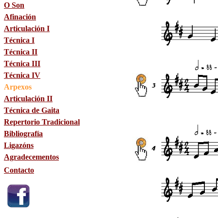
O Son
Afinación
Articulación I
Técnica I
Técnica II
Técnica III
Técnica IV
Arpexos
Articulación II
Técnica de Gaita
Repertorio Tradicional
Bibliografía
Ligazóns
Agradecementos
Contacto