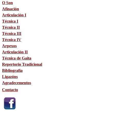
O Son
Afinación
Articulación I
Técnica I
Técnica II
Técnica III
Técnica IV
Arpexos
Articulación II
Técnica de Gaita
Repertorio Tradicional
Bibliografía
Ligazóns
Agradecementos
Contacto