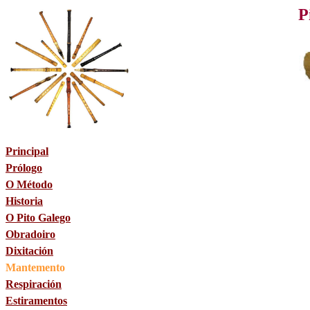
P
Principal
Prólogo
O Método
Historia
O Pito Galego
Obradoiro
Dixitación
Mantemento
Respiración
Estiramentos