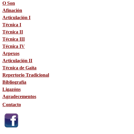
O Son
Afinación
Articulación I
Técnica I
Técnica II
Técnica III
Técnica IV
Arpexos
Articulación II
Técnica de Gaita
Repertorio Tradicional
Bibliografía
Ligazóns
Agradecementos
Contacto