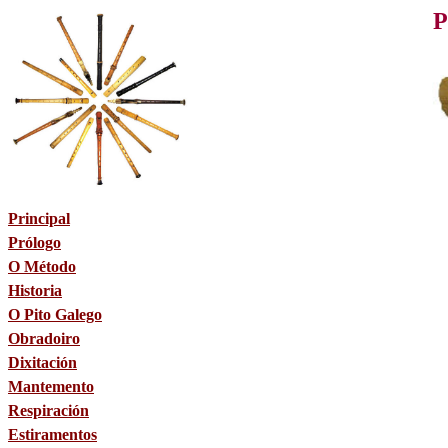
P
Principal
Prólogo
O Método
Historia
O Pito Galego
Obradoiro
Dixitación
Mantemento
Respiración
Estiramentos