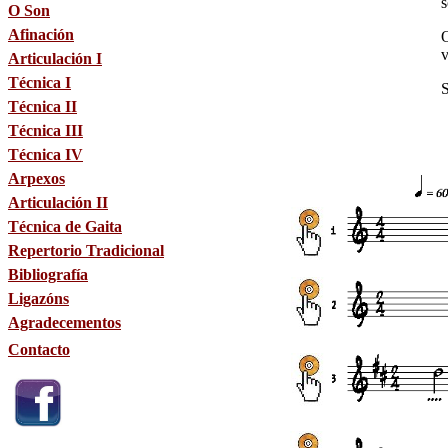
s
O Son
Afinación
O
v
Articulación I
Técnica I
S
Técnica II
Técnica III
Técnica IV
Arpexos
Articulación II
Técnica de Gaita
Repertorio Tradicional
Bibliografía
Ligazóns
Agradecementos
Contacto