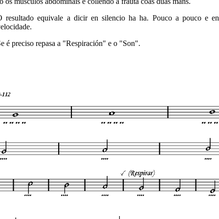
ó os músculos abdominais e collendo a frauta coas dúas mans.
 resultado equivale a dicir en silencio ha ha. Pouco a pouco e en
elocidade.
e é preciso repasa a "Respiración" e o "Son".