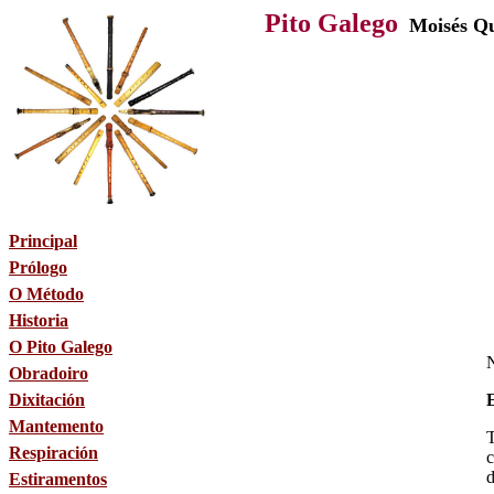
Pito Galego
Moisés Qu
Principal
Prólogo
O Método
Historia
O Pito Galego
N
Obradoiro
Dixitación
E
Mantemento
T
Respiración
c
d
Estiramentos